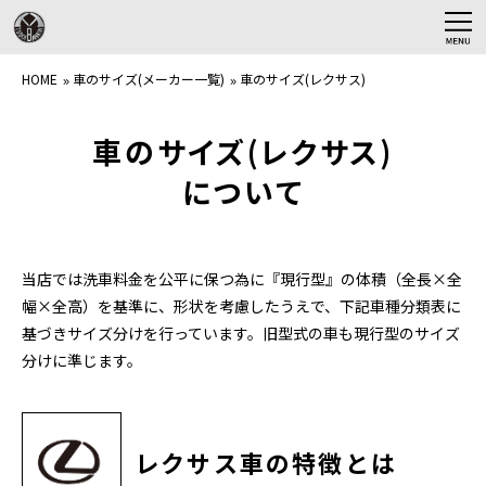
HOME
HOME
車のサイズ(メーカー一覧)
車のサイズ(レクサス)
鈑金塗装
車のサイズ(レクサス)
プロテクションフィルム
について
内装修理
会社案内
当店では洗車料金を公平に保つ為に『現行型』の体積（全長×全
幅×全高）を基準に、形状を考慮したうえで、下記車種分類表に
アクセス
基づきサイズ分けを行っています。
旧型式の車も現行型のサイズ
分けに準じます。
施工事例
よくある質問
レクサス車の特徴とは