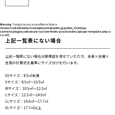
Warning
: Trying to access array offset on false in
/home/tsuboibankin/tsuboijidoushabankin.jp/public_html/wp-
content/plugins/advanced-custom-fields-pro/includes/api/api-template.php
on
line
471
上記一覧表にない場合
上記一覧表にない場合は車検証を見せていただき、全長×全幅×
全高の計算式を基準にサイズ分けを行います。
SSサイズ：8.5㎥未満
Sサイズ：8.5㎥～10.5㎥
Mサイズ：10.5㎥～12.2㎥
Lサイズ：12.2㎥～14.0㎥
LLサイズ：14.0㎥～17.7㎥
XLサイズ：17.7㎥以上