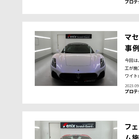
プロテ
マセ
事
今回は
工が施
ワイト
2023.09
プロテ
フェ
ム