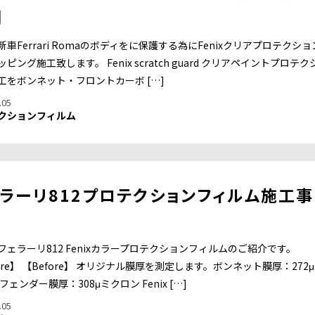
例
車Ferrari Romaのボディをに保護する為にFenixクリアプロテクショ
ピング施工致します。 Fenix scratch guard クリアペイントプロテク
工をボンネット・フロントカーボ […]
.05
クションフィルム
ラーリ812プロテクションフィルム施工事
フェラーリ812 Fenixカラープロテクションフィルムのご紹介です。
ore】 【Before】 オリジナル膜厚を測定します。ボンネット膜厚：272
フェンダー膜厚：308μミクロン Fenix […]
.05