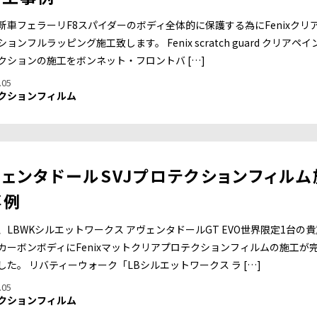
新車フェラーリF8スパイダーのボディ全体的に保護する為にFenixクリ
ョンフルラッピング施工致します。 Fenix scratch guard クリアペイ
クションの施工をボンネット・フロントバ […]
.05
クションフィルム
ェンタドールSVJプロテクションフィルム
事例
、LBWKシルエットワークス アヴェンタドールGT EVO世界限定1台の貴
カーボンボディにFenixマットクリアプロテクションフィルムの施工が
した。 リバティーウォーク「LBシルエットワークス ラ […]
.05
クションフィルム