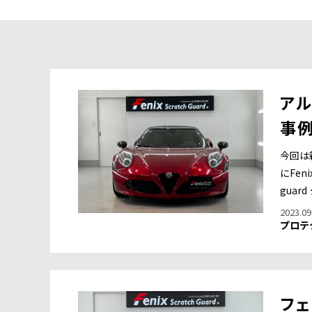
アル
事
今回は
にFen
guar
2023.09
プロテ
フェ