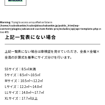
Warning
: Trying to access array offset on false in
/home/tsuboibankin/tsuboijidoushabankin.jp/public_html/wp-
content/plugins/advanced-custom-fields-pro/includes/api/api-template.php
on
line
471
上記一覧表にない場合
上記一覧表にない場合は車検証を見せていただき、全長×全幅×
全高の計算式を基準にサイズ分けを行います。
SSサイズ：8.5㎥未満
Sサイズ：8.5㎥～10.5㎥
Mサイズ：10.5㎥～12.2㎥
Lサイズ：12.2㎥～14.0㎥
LLサイズ：14.0㎥～17.7㎥
XLサイズ：17.7㎥以上