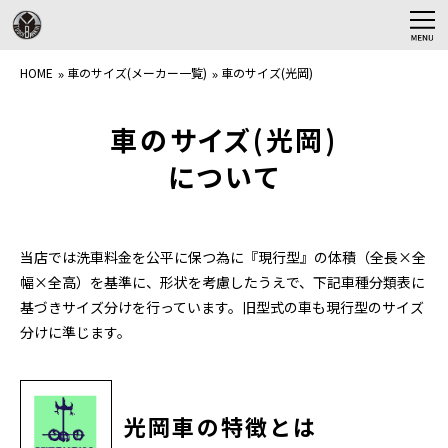
HOME
HOME
車のサイズ(メーカー一覧)
車のサイズ(光岡)
鈑金塗装
車のサイズ(光岡)
プロテクションフィルム
について
内装修理
会社案内
当店では洗車料金を公平に保つ為に『現行型』の体積（全長×全
幅×全高）を基準に、形状を考慮したうえで、下記車種分類表に
アクセス
基づきサイズ分けを行っています。
旧型式の車も現行型のサイズ
分けに準じます。
施工事例
よくある質問
光岡車の特徴とは