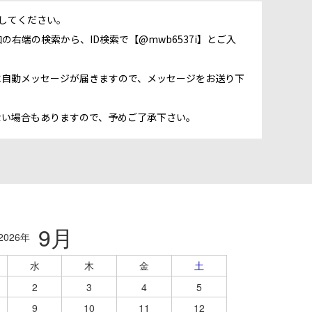
録してください。
の右端の検索から、ID検索で【@mwb6537i】とご入
に自動メッセージが届きますので、メッセージをお送り下
ない場合もありますので、予めご了承下さい。
9月
2026年
水
木
金
土
2
3
4
5
9
10
11
12