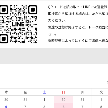
QRコードを読み取ってLINEで友達登
ID検索から追加する場合は、友だち追加
力ください。
友達の登録が完了すると、トーク画面
さい。
※時間帯によってはすぐにご返信出来
月
木
金
土
日
月
火
30
31
1
30
31
1
6
7
8
6
7
8